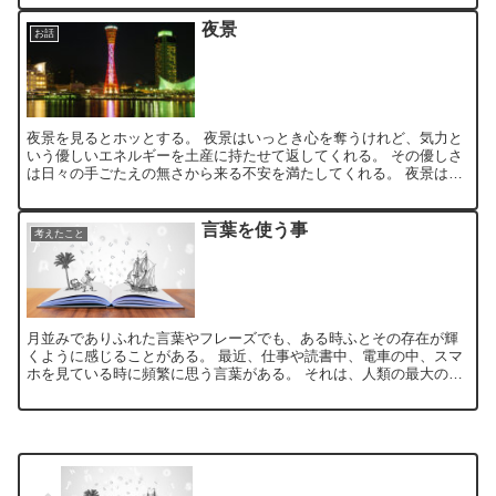
夜景
お話
夜景を見るとホッとする。 夜景はいっとき心を奪うけれど、気力と
いう優しいエネルギーを土産に持たせて返してくれる。 その優しさ
は日々の手ごたえの無さから来る不安を満たしてくれる。 夜景はな
ぜ美しいのだろう。 夜景とはなんなのだろう。 夜、月が...
言葉を使う事
考えたこと
月並みでありふれた言葉やフレーズでも、ある時ふとその存在が輝
くように感じることがある。 最近、仕事や読書中、電車の中、スマ
ホを見ている時に頻繁に思う言葉がある。 それは、人類の最大の発
明は文字であるという誰が起源かもわからぬ言葉だ。 この言...