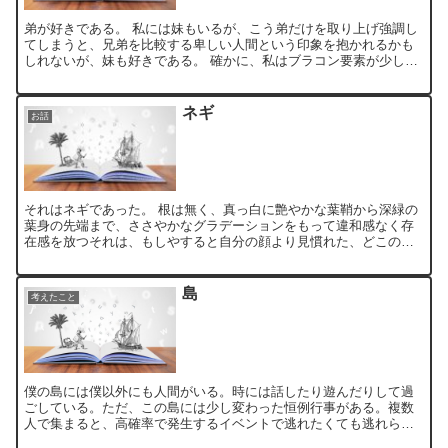
弟が好きである。 私には妹もいるが、こう弟だけを取り上げ強調し
てしまうと、兄弟を比較する卑しい人間という印象を抱かれるかも
しれないが、妹も好きである。 確かに、私はブラコン要素が少しば
かり強調された性格を有しているかもしれない、しかし、それ...
ネギ
お話
それはネギであった。 根は無く、真っ白に艶やかな葉鞘から深緑の
葉身の先端まで、ささやかなグラデーションをもって違和感なく存
在感を放つそれは、もしやすると自分の顔より見慣れた、どこのス
ーパーでも目にする長ネギであった。 その時、私は片足を地面...
島
考えたこと
僕の島には僕以外にも人間がいる。時には話したり遊んだりして過
ごしている。ただ、この島には少し変わった恒例行事がある。複数
人で集まると、高確率で発生するイベントで逃れたくても逃れられ
ない。もしかすると僕には必要な行事なのかもしれない。 僕以外...