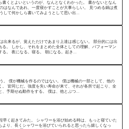
ら書くとよいというのが、なんとなくわかった。 書かないとなん
うのはなんであれ、一度寝かすことが大事らしい。 見つめる鍋は煮
うして何かしら書いてみようとして思い出...
とは出来るが、覚えただけであまり上達は感じない。 部分的には出
ある。 しかし、それをまとめた全体としての理解、パフォーマン
る。 夜になる。寝る。 朝になる。起き...
う。 僕が機械を作るのではない。 僕は機械の一部として、他の
く。 皆同じだ。強度を失い寿命が来て、それが各所で起こり、全
、予期せぬ動作をする。 僕は、他とぶつ...
分程早く起きてみた。 シャワーを浴び始める時は、もっと寝ていた
もより、長くシャワーを浴びていられると思ったら嬉しくなっ