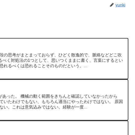
yunki
普段の思考がまとまっておらず、ひどく散逸的で、脈絡などどこ吹
るべく対処法の1つとして、思いつくままに書く、言葉にするとい
恐れるべくは恐れることそのものだという。...
があった。 機械の動く範囲をきちんと確認していなかったから
っていたわけでもない、もちろん適当にやったわけではない。 原因
ない。これは意気込みではない。経験が一度...