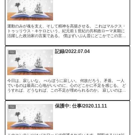
運動のみが魂を支え、そして精神を高揚させる。 これはマルクス・
トゥッリウス・キケロという、紀元前１世紀の共和政ローマ末期に
活躍した政治家の言葉である。 僕はずいぶん昔にどこかでこの言葉
に出会った。 今はもうどこで見知ったのか思い出せない。 ...
記録/2022.07.04
日記
今日は、寂しいな。 べらぼうに寂しい。 何故だろう。矛盾。 一人
でいるのは最高に心地がいいのに、心のどこかに不足を感じる。 ど
うすれば、どうなれば、この不足が埋められるのか。 寂しいのは、
何ゆえか。 寂しくない時との、比較を試みる。 例えば...
保護中: 仕事/2020.11.11
日記