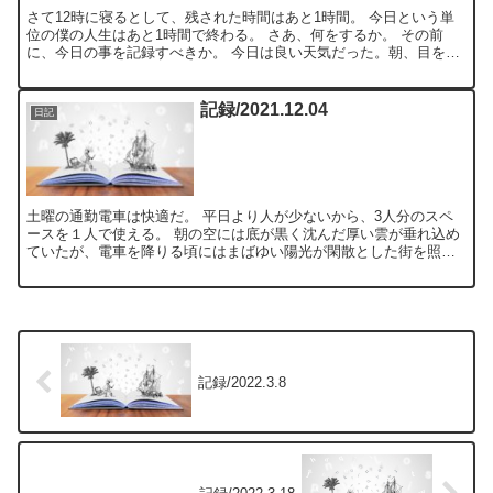
さて12時に寝るとして、残された時間はあと1時間。 今日という単
位の僕の人生はあと1時間で終わる。 さあ、何をするか。 その前
に、今日の事を記録すべきか。 今日は良い天気だった。朝、目を覚
まし、カーテンを開けると雲一つない晴天だった。 昨日...
記録/2021.12.04
日記
土曜の通勤電車は快適だ。 平日より人が少ないから、3人分のスペ
ースを１人で使える。 朝の空には底が黒く沈んだ厚い雲が垂れ込め
ていたが、電車を降りる頃にはまばゆい陽光が閑散とした街を照ら
し出していた。 気温はもう少し低ければ身震いするくらいで...
記録/2022.3.8