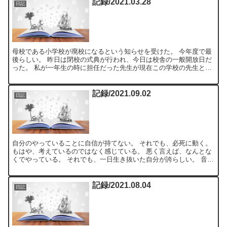
記録/2021.03.28
日記
母校である小学校が廃校になるという知らせを受けた。 今年度で最
後らしい。 昨日は閉校の式典が行われ、今日は校舎の一般開放日だ
った。 私が一年生の時に担任だった先生が現在この学校の先生とし
て赴任されているらしいとの知らせも同時に受け、これは会...
記録/2021.09.02
日記
自分のやっていることに自信が持てない。 それでも、必死に動く。
もはや、考えているのではなく感じている。 悪く言えば、なんとな
くでやっている。 それでも、一日生き抜いた自分が誇らしい。 音楽
は何を聞いてもうるさく、文字は読めず、話は意味を捉...
記録/2021.08.04
日記