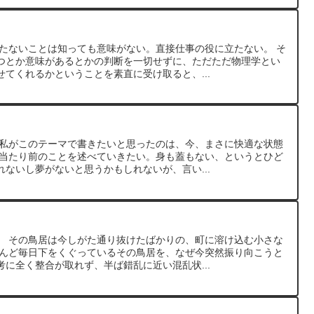
立たないことは知っても意味がない。直接仕事の役に立たない。 そ
つとか意味があるとかの判断を一切せずに、ただただ物理学とい
てくれるかということを素直に受け取ると、...
 私がこのテーマで書きたいと思ったのは、今、まさに快適な状態
い当たり前のことを述べていきたい。身も蓋もない、というとひど
ないし夢がないと思うかもしれないが、言い...
。 その鳥居は今しがた通り抜けたばかりの、町に溶け込む小さな
とんど毎日下をくぐっているその鳥居を、なぜ今突然振り向こうと
に全く整合が取れず、半ば錯乱に近い混乱状...