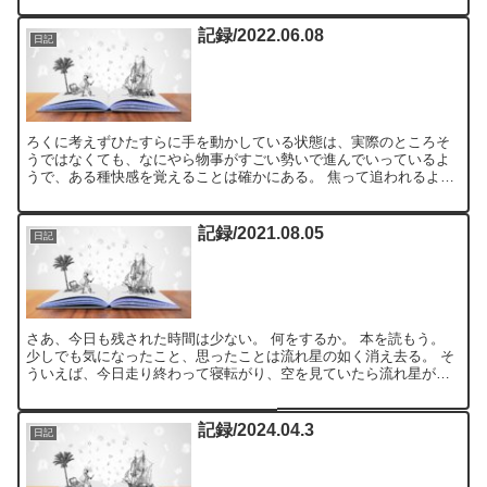
記録/2022.06.08
日記
ろくに考えずひたすらに手を動かしている状態は、実際のところそ
うではなくても、なにやら物事がすごい勢いで進んでいっているよ
うで、ある種快感を覚えることは確かにある。 焦って追われるよう
に物事をこなしても、達成感がその行為を肯定する。 同じよう...
記録/2021.08.05
日記
さあ、今日も残された時間は少ない。 何をするか。 本を読もう。
少しでも気になったこと、思ったことは流れ星の如く消え去る。 そ
ういえば、今日走り終わって寝転がり、空を見ていたら流れ星が流
れた。 いつぶりに見ただろうか、そう思ってもどこにも記...
記録/2024.04.3
日記