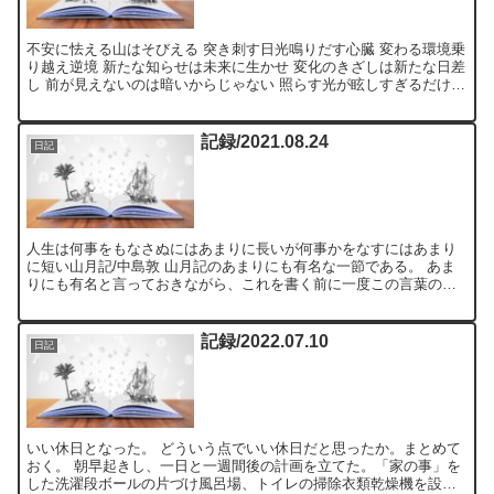
不安に怯える山はそびえる 突き刺す日光鳴りだす心臓 変わる環境乗
り越え逆境 新たな知らせは未来に生かせ 変化のきざしは新たな日差
し 前が見えないのは暗いからじゃない 照らす光が眩しすぎるだけじ
ゃない！（笑） 沈む太陽仕事は大漁
記録/2021.08.24
日記
人生は何事をもなさぬにはあまりに長いが何事かをなすにはあまり
に短い山月記/中島敦 山月記のあまりにも有名な一節である。 あま
りにも有名と言っておきながら、これを書く前に一度この言葉の出
どころを調べなおしている。 そんなものだ。 僕は今、これ...
記録/2022.07.10
日記
いい休日となった。 どういう点でいい休日だと思ったか。まとめて
おく。 朝早起きし、一日と一週間後の計画を立てた。「家の事」を
した洗濯段ボールの片づけ風呂場、トイレの掃除衣類乾燥機を設置