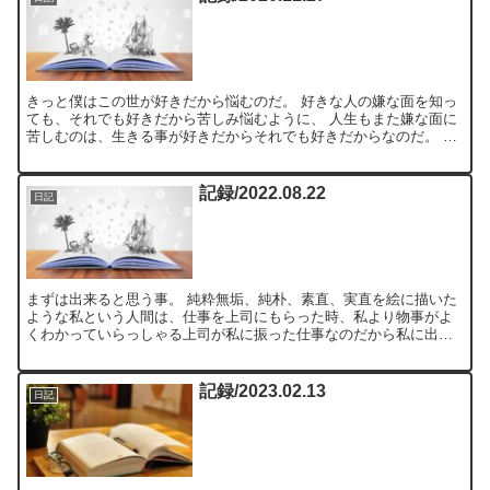
きっと僕はこの世が好きだから悩むのだ。 好きな人の嫌な面を知っ
ても、それでも好きだから苦しみ悩むように、 人生もまた嫌な面に
苦しむのは、生きる事が好きだからそれでも好きだからなのだ。 だ
から悩むのだ。 僕は生きる事が好きなのだ。 意味がない...
記録/2022.08.22
日記
まずは出来ると思う事。 純粋無垢、純朴、素直、実直を絵に描いた
ような私という人間は、仕事を上司にもらった時、私より物事がよ
くわかっていらっしゃる上司が私に振った仕事なのだから私に出来
るものだと思い込んだ。 今は、上司がたとえ物事を分かってい...
記録/2023.02.13
日記