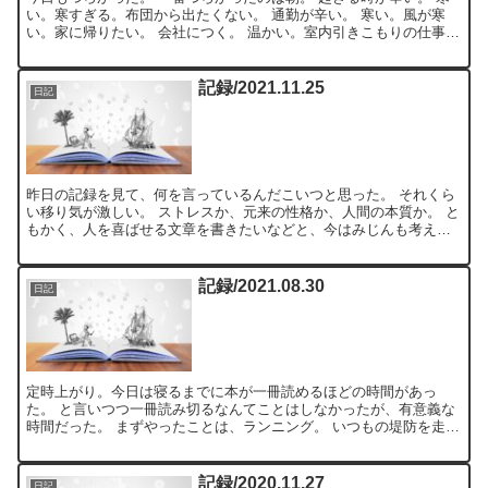
い。寒すぎる。布団から出たくない。 通勤が辛い。 寒い。風が寒
い。家に帰りたい。 会社につく。 温かい。室内引きこもりの仕事万
歳。 仕事を始めてしまえば、没頭するだけだ。 周り...
記録/2021.11.25
日記
昨日の記録を見て、何を言っているんだこいつと思った。 それくら
い移り気が激しい。 ストレスか、元来の性格か、人間の本質か。 と
もかく、人を喜ばせる文章を書きたいなどと、今はみじんも考えて
いない。 と 途中まで書いて、下書きとして保存してあっ...
記録/2021.08.30
日記
定時上がり。今日は寝るまでに本が一冊読めるほどの時間があっ
た。 と言いつつ一冊読み切るなんてことはしなかったが、有意義な
時間だった。 まずやったことは、ランニング。 いつもの堤防を走っ
た。 定時上がりの日が沈んで西の空が赤く染まっている時間...
記録/2020.11.27
日記