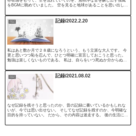
存在感をもって、空を流れていくのを、無秩序な音を醸し出す強風
をBGMに眺めていました。 空を見ると地球があることを思い出しま
す。 それが、心地いい。 僕は宇宙に行くことを拒むかも...
記録/2022.2.20
日記
私はあと数か月で２８歳になろうという、もう立派な大人です。 今
更と思いつつ恥を忍んで、ひとつ明確に宣言しておこうと思った。
勉強は楽しくないものである。 私は、自らをいつ死ぬか分からぬ生
き物であると客観的に自覚する人間として、そんなものに限...
記録/2021.08.02
日記
なぜ記録を残そうと思ったのか、昔の記録に書いているかもしれな
いが、今では思い出せない。 そしてなぜ記録を残すのか、今明確な
目的を持っていない。 だから、その内容は迷走する。 後の生活に役
立つでもない。実用的ではない。 せっかく残すのであれば...