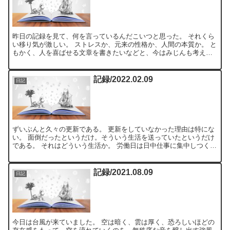
昨日の記録を見て、何を言っているんだこいつと思った。 それくら
い移り気が激しい。 ストレスか、元来の性格か、人間の本質か。 と
もかく、人を喜ばせる文章を書きたいなどと、今はみじんも考えて
いない。 と 途中まで書いて、下書きとして保存してあっ...
記録/2022.02.09
日記
ずいぶんと久々の更新である。 更新をしていなかった理由は特にな
い。 面倒だったというだけ。そういう生活を送っていたというだけ
である。 それはどういう生活か。 労働日は日中仕事に集中しつく
し、なけなしの自由時間は回らない頭で読書をした。 定時...
記録/2021.08.09
日記
今日は台風が来ていました。 空は暗く、雲は厚く、恐ろしいほどの